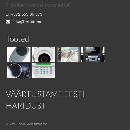
Bellum Valvesüsteemid OÜ
+372 555 89 373
info@bellum.ee
Tooted
VÄÄRTUSTAME EESTI
HARIDUST
© 2026 Bellum Valvesüsteemid