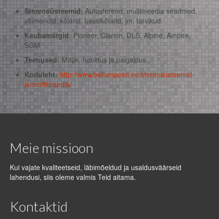
Stereosüsteemid:
Autostereod, multimeedia seadmed,
võimendid, kõlarid, bassikõlarid, jm. tarvikud.
Kaubamärgid:
Pioneer, Clarion, DLS, Alpine, Ampire,
SGM
Teenused:
Müük, hooldus ja paigaldus.
Koduleht:
http://www.bellumpoint.ee/stereosusteemid-
ja-multimeedia/
Meie missioon
Kui vajate kvaliteetseid, läbimõeldud ja usaldusväärseid
lahendusi, siis oleme valmis Teid aitama.
Kontaktid