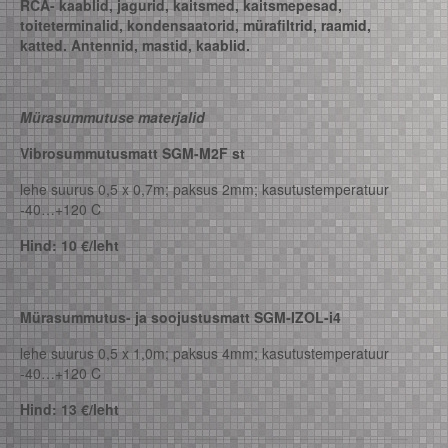
RCA- kaablid, jagurid, kaitsmed, kaitsmepesad,
toiteterminalid, kondensaatorid, mürafiltrid, raamid,
katted. Antennid, mastid, kaablid.
Mürasummutuse materjalid
Vibrosummutusmatt SGM-M2F st
lehe suurus 0,5 x 0,7m; paksus 2mm; kasutustemperatuur
-40…+120 C
Hind: 10 €/leht
Mürasummutus- ja soojustusmatt SGM-IZOL-i4
lehe suurus 0,5 x 1,0m; paksus 4mm; kasutustemperatuur
-40…+120 C
Hind: 13 €/leht