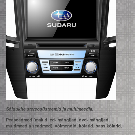
Videovalvesüsteemid
GPS navigatsiooniseadmete hooldus
Sõidukite distantskäivitus
Erilahendused
Leiunurk
Sõidukite stereosüsteemid ja multimeedia.
Peaseadmed (makid, cd- mängijad, dvd- mängijad,
multimeedia seadmed), võimendid, kõlarid, bassikõlarid.